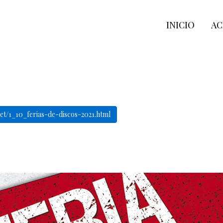
INICIO
AC
.net/1_10_ferias-de-discos-2021.html